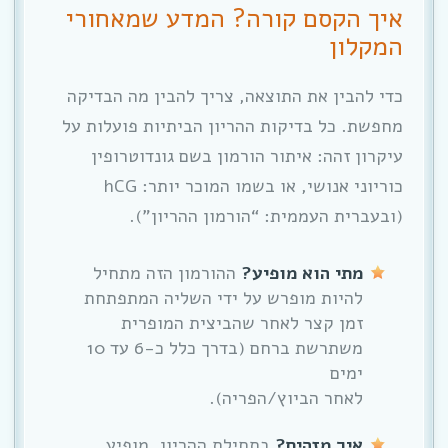
איך הקסם קורה? המדע שמאחורי
המקלון
כדי להבין את התוצאה, צריך להבין מה הבדיקה
מחפשת. כל בדיקות ההריון הביתיות פועלות על
עיקרון זהה: איתור הורמון בשם גונדוטרופין
כוריוני אנושי, או בשמו המוכר יותר: hCG
(ובעברית העממית: “הורמון ההריון”).
מתי הוא מופיע?
ההורמון הזה מתחיל
להיות מופרש על ידי השליה המתפתחת
זמן קצר לאחר שהביצית המופרית
משתרשת ברחם (בדרך כלל כ-6 עד 10
ימים
לאחר הביוץ/הפריה).
איך מזהים?
בתחילת ההריון, מופיע