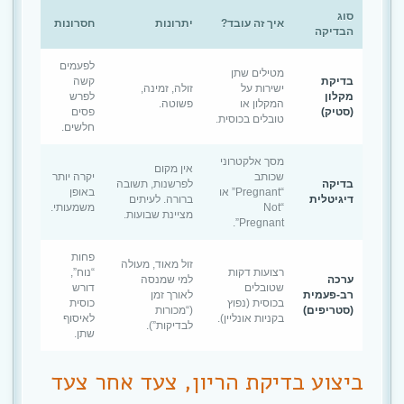
סוג
איך זה עובד?
יתרונות
חסרונות
הבדיקה
לפעמים
מטילים שתן
בדיקת
קשה
ישירות על
זולה, זמינה,
מקלון
לפרש
המקלון או
פשוטה.
(סטיק)
פסים
טובלים בכוסית.
חלשים.
מסך אלקטרוני
אין מקום
שכותב
יקרה יותר
בדיקה
לפרשנות, תשובה
“Pregnant” או
באופן
דיגיטלית
ברורה. לעיתים
“Not
משמעותי.
מציינת שבועות.
Pregnant”.
פחות
זול מאוד, מעולה
רצועות דקות
“נוח”,
ערכה
למי שמנסה
שטובלים
דורש
רב-פעמית
לאורך זמן
בכוסית (נפוץ
כוסית
(סטריפים)
(“מכורות
בקניות אונליין).
לאיסוף
לבדיקות”).
שתן.
ביצוע בדיקת הריון, צעד אחר צעד