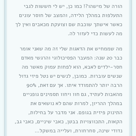
הורה של מישהו?! כמו כן, יש לי חששות לגבי
התעלפות במהלך הלידה, והמצב של חוסר עונים
כאשר אישתך שוכבת שם וצועקת מכאבים ואין לך
מה לעשות כדי לעזור לה.
מה שממחיש את הדאגות שלי זה מה שאני אומר
כבר 20 שנה: המעבר הפסיכולוגי והרגשי מאדם
חסר-ילדים לאבא, הוא לפחות עמוק מאשר מה
שנשים עוברות. כמובן, לנשים יש נטל פיזי גדול
הרבה יותר להתמודד איתו. אך עם זאת, 90%
מהאבות לעתיד, גם חוו ויחוו תסמינים גופניים
במהלך ההריון, למרות שהם לא נושאים את
התינוק פיזית בגופם. אני מדבר על בחילות,
הקאות, התכווצויות בבטן, כאבי שיניים, כאבי גב,
נדודי שינה, סחרחורת, ועלייה במשקל…