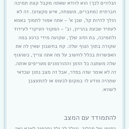
הנלווים לכך) הוא לוודא שאתה מקבל קצת תמיכה
חברתית (מחברים, משפחה, איש מקצוע). זה לא
הולך להיות קל, שכן א’ – אתה אמור לתמוך באמא
לעתיד שכעת בהריון, וב’ – המקור העיקרי לעידוד
ולתמיכה, בת הזוג שלך, שקועה מידי כרגע במה
שקורה בתוך הגוף שלה. קח בחשבון שאין לה את
האפשרות בכלל לחשוב על מה אתה צריך, כשהגוף
שלה משתנה כל הזמן וההורמונים מטריפים אותה.
זה לא אומר שזה בסדר, אבל זה מצב נתון שכדאי
שתהיה מודע לו במקום לכעוס או להתעצבן
לשווא.
להתמודד עם המצב
בסופו של תהליך, יוולד לך ילד ותהפוך לאבא גאה.