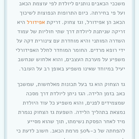
משככי הכאבים נותנים ליולדת לפי עוצמת הכאב
ועל פי בחירתה. כיום התרופות הנפוצות לשיכוך
הכאב הן אפידורל, וגז צחוק. זריקת
אפידורל
היא
זריקה שניתנת ליולדת דרך שתי חוליות של עמוד
השדרה המותני והיא מוחדרת עם צינורית דקה על
ידי רופא מרדים. החומר המוחדר לחלל האפידורלי
משפיע על מערכת העצבים, והוא אלחוש שנחשב
יעיל במיוחד שאינו משפיע באופן רב על העובר.
גז הצחוק הוא גז בעל תכונות מאלחשות, שמשכך
כאב בזמן הלידה. הגז ניתן ליולדת דרך מסכה
שמצמידים לפנים, והוא משפיע כל עוד היולדת
נמצאת בתהליך הלידה. השפעת גז הצחוק נגמרת
מיד לאחר הפסקת נשימתו, תוך שהוא מסייע
להפחתה של כ-50% מרמת הכאב. חשוב לדעת כי