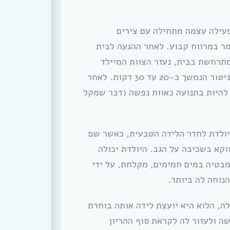
פעילה עצמה מתחילה עם צירים
מר במרווח קבוע. לאחר ההגעה לבית
מתרחשת בבית, נעזר הצוות המיילד
בניטור העובר על ידי בדיקת דופק העובר ע”י מוניטור הנמשך כ-20 עד 30 דקות. לאחר
 להיות בתנועה כאוות נפשה (דבר שמקל
יולדת לחדר הלידה הטבעית, כאשר שם
וקא בשכיבה על הגב. היולדת יכולה
בטיה במים חמימים, מקלחת, על ידי
הנוחה לה ביותר.
ה, הלוא היא יועצת לידה אותה בוחרת
ה ולעזור לה לקראת סוף ההריון