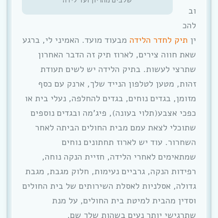
וב
להכ
ין
תיק לחדר הלידה
מבעוד מועד. האמיני לי, ברגע
שאת חווה צירים, לארוז תיק זה הדבר האחרון
שתרצי לעשות. בתיק הלידה יש לשים תעודת
זהות, מטען לטלפון הנייד שלך, ארנק עם כסף
מזומן, בגדים נוחים, בגדים להחלפה, נעלי בית או
כפכי אצבע(תלוי בעונה), פיג’מה ובגדים נוספים
שתוכלי לצאת עמם מבית החולים הביתה לאחר
השחרור. עוד יש לארוז תחתונים נוחים
שמתאימים לאחרי הלידה, חזיית הנקה נוחה,
רפידות הנקה, גרביים נעימות, חלוק מגבת, מגבת
גדולה, אסלניות לאסלת השירותים של בית החולים
וסדין מהבית למיטת בית החולים, על מנת
שתרגישי יותר נעים בשהות שלך שם.