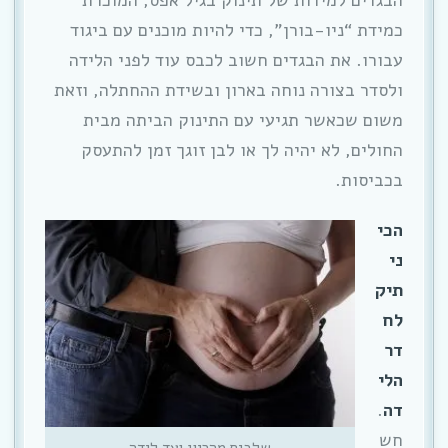
הבגדים למידות של תינוק בגיל אפס, המוכרת
כמידת “ניו-בורן”, כדי להיות מוכנים עם ביגוד
עבורו. את הבגדים חשוב לכבס עוד לפני הלידה
ולסדר בצורה נוחה בארון ובשידת ההחתלה, וזאת
משום שכאשר תגיעי עם התינוק הביתה מבית
החולים, לא יהיה לך או לבן זוגך זמן להתעסק
בכביסות.
הכי
ני
תיק
לח
דר
הלי
דה
.
חש
שלבים מהריון ועד לידה