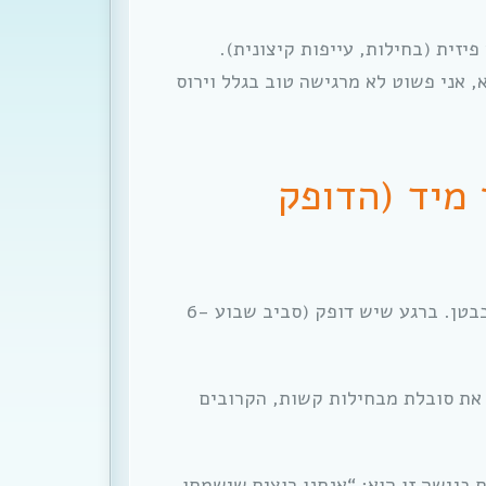
יזית (בחילות, עייפות קיצונית).
 אני פשוט לא מרגישה טוב בגלל וירוס
מיד (הדופק
ישנם זוגות שלא מסוגלים, או לא רוצים, לשמור בבטן. ברגע שיש דופק (סביב שבוע 6-
 את סובלת מבחילות קשות, הקרובים
 בגישה זו הוא: “אנחנו רוצים שישמחו