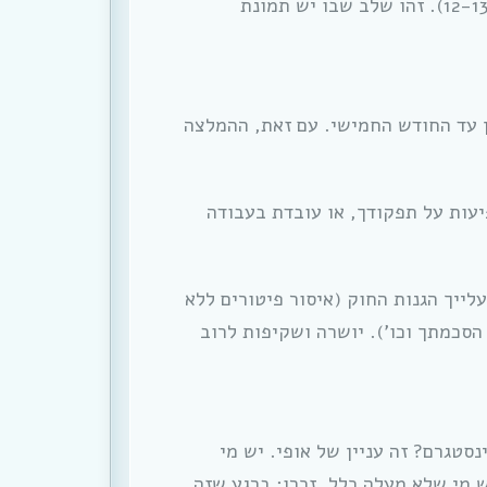
נהוג לספר להם אחרי השקיפות העורפית (שבוע 12-13). זהו שלב שבו יש תמונת
ן עד החודש החמישי. עם זאת, ההמלצה
עות על תפקודך, או עובדת בעבודה
ייך הגנות החוק (איסור פיטורים ללא
הסכמתך וכו’). יושרה ושקיפות לרוב
סטגרם? זה עניין של אופי. יש מי
 ללידה, ויש מי שלא מעלה כלל. זכרו: ברגע שזה