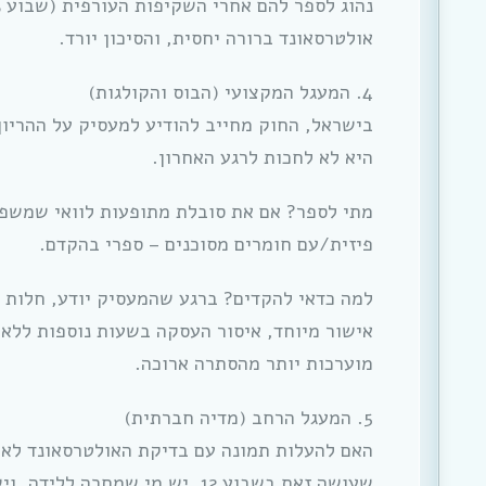
אולטרסאונד ברורה יחסית, והסיכון יורד.
4. המעגל המקצועי (הבוס והקולגות)
בישראל, החוק מחייב להודיע למעסיק על ההריו
היא לא לחכות לרגע האחרון.
מתי לספר? אם את סובלת מתופעות לוואי שמשפי
פיזית/עם חומרים מסוכנים – ספרי בהקדם.
למה כדאי להקדים? ברגע שהמעסיק יודע, חלות על
אישור מיוחד, איסור העסקה בשעות נוספות ללא 
מוערכות יותר מהסתרה ארוכה.
5. המעגל הרחב (מדיה חברתית)
האם להעלות תמונה עם בדיקת האולטרסאונד לאינ
שעושה זאת בשבוע 12, יש מי שמחכה