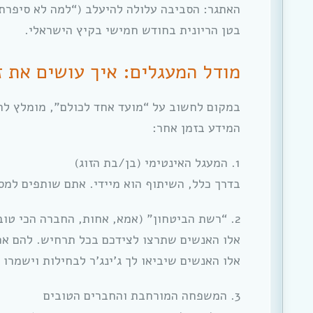
האתגר: הסביבה עלולה להיעלב (“למה לא סיפרתם
בטן הריונית בחודש חמישי בקיץ הישראלי.
מודל המעגלים: איך עושים את ז
במקום לחשוב על “מועד אחד לכולם”, מומלץ לח
המידע בזמן אחר:
1. המעגל האינטימי (בן/בת הזוג)
בדרך כלל, השיתוף הוא מיידי. אתם שותפים למס
2. “רשת הביטחון” (אמא, אחות, החברה הכי טובה)
אלו האנשים שתרצו לצידכם בכל תרחיש. להם א
אלו האנשים שיביאו לך ג’ינג’ר לבחילות וישמרו 
3. המשפחה המורחבת והחברים הטובים