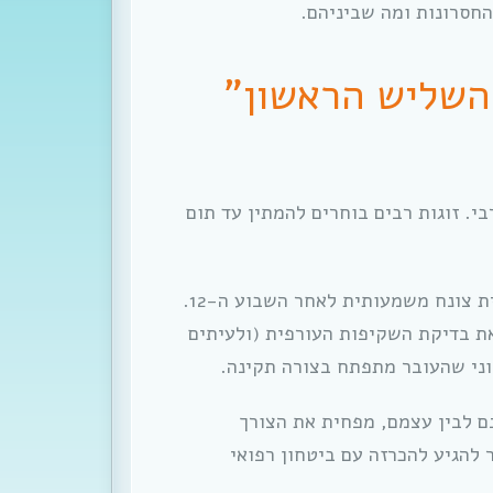
החסרונות ומה שביניהם.
השליש הראשון”
י. זוגות רבים בוחרים להמתין עד תום
ההיגיון הרפואי: סטטיסטית, הסיכון להפלה טבעית צונח משמעותית לאחר השבוע ה-12.
את בדיקת השקיפות העורפית (ולעיתים
וני שהעובר מתפתח בצורה תקינה.
נם לבין עצמם, מפחית את הצורך
להגיע להכרזה עם ביטחון רפואי