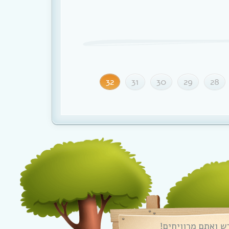
32
31
30
29
28
ש ואתם מרוויחים!