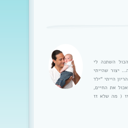
כול השתנה לי
… יצור שהייתי
יון הייתי “ילד
כול את החיים,
ז ( מה שלא זז