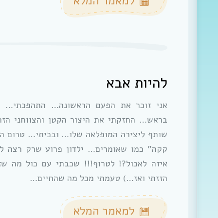
למאמר המלא
להיות אבא
אני זוכר את הפעם הראשונה… התהפכתי… ה
בראש… החזקתי את היצור הקטן והצווחני הזה
שותף ליצירה המופלאה שלו… ובכיתי… טרום ההר
קקה” כמו שאומרים… ילדון פרוע שרק רצה לא
איזה לאכול?! לטרוף!!! שכבתי עם כול מה שז
הזזתי ואז…) טעמתי מכל מה שהחיים…
למאמר המלא