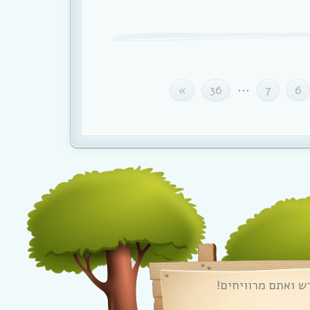
...
»
36
7
6
ש ואתם מרוויחים!