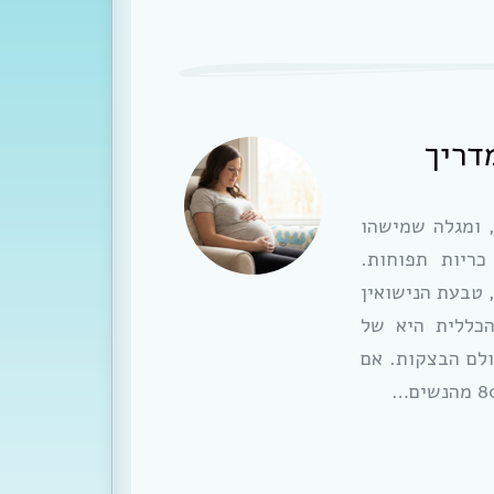
דריך
, ומגלה שמישהו
כריות תפוחות.
 טבעת הנישואין
הכללית היא של
לם הבצקות. אם