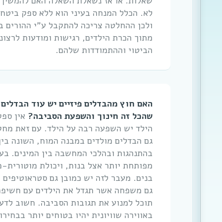
שאלות. או אז נשאלת השאלה האם להמשיך
לא. הכלל המנחה בעיני הוא ללא ספק ביטחו
ולכן ההחלטה צריכה להתקבל ע”י ההורים בא
מתוך הכרת הילדים, רגישות ומודעות לרצונו
הביטוי וההתמודדות שלהם.
האם חוץ מהבדלים פיזיים יש עוד הבדלים 
שהכל זה חינוך והשפעת הסביבה?
אין ספק
הילד יש השפעה רבה על הילד. עם זאת מחק
גם הבדלים מולדים במבנה המוח, השונה בין 
בהתנהגות ובהלכי המחשבה בין המינים. בע
מפותחת יותר אצל בנות, ויכולת מוטורית-
בנים. מעבר לזה יש כמובן גם סטראוטיפים 
גם משפחה אשר תגדל את הילדים עם חשיפה
תוכל למנוע את תגובות הסביבה. חשוב לדע
באווירה שוויונית יהיו בטוחים יותר בבחיר