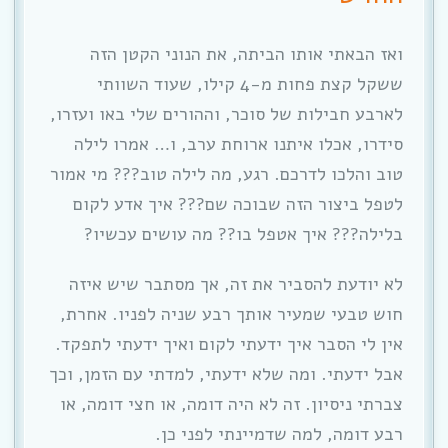
ואז הבאתי אותו הביתה, את הנוני הקטן הזה
ששקל קצת פחות מ-4 קילו, שעוד השוותי
לארבע חבילות של סוכר, וההורים שלי באו ועזרו,
סידרו, אכלו איתנו ארוחת ערב, ו… אמרו לילה
טוב והלכו לדרכם. רגע, מה לילה טוב??? מי אמור
לטפל ביצור הזה שבוכה שם??? איך אדע לקום
בלילה??? איך אטפל בו?? מה עושים עכשיו?
לא יודעת להסביר את זה, אך מסתבר שיש איזה
חוש טבעי שמעיר אותך רבע שניה לפניו. אחרת,
אין לי הסבר איך ידעתי לקום ואיך ידעתי לתפקד.
אבל ידעתי. ומה שלא ידעתי, למדתי עם הזמן, וכך
צברתי ניסיון. זה לא היה דומה, או חצי דומה, או
רבע דומה, למה שדמיינתי לפני כן.