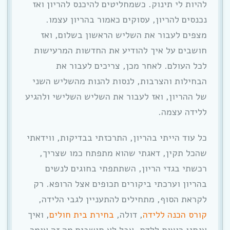
להיות לי תינוק. כשמחליטים להיכנס להריון ואז
נכנסים להריון, עסוקים כאמור בהריון עצמו.
מצפים לעבור את השליש הראשון בשלום, ואז
חושבים על איך להודיע את החדשות המרעישות
לכל העולם. לאחר מכן, צריכים לעבור את
הבחילות והצרבות, לנסות להנות מהשליש השני
של ההריון, ואז לעבור את השליש השלישי ולהגיע
ללידה עצמה.
כל עוד הייתי בהריון, התרכזתי בבדיקות, ווידאתי
שהכל תקין, דאגתי שהוא מתפתח כמו שצריך,
רכשתי בגדי הריון, השתתפתי בחוגים לנשים
בהריון וערכתי ביקורים תכופים אצל הרופא. רק
לקראת הסוף, מתחילים להתעניין לגבי הלידה,
קורס הכנה ללידה
, דולה,
בחירת בית חולים
, ואיך
אנחנו רוצות ללדת. אבל לא חושבים מה זה אומר